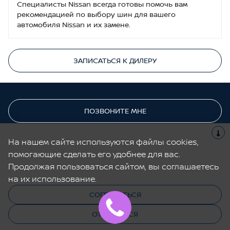
Специалисты Nissan всегда готовы помочь вам
рекомендацией по выбору шин для вашего
автомобиля Nissan и их замене.
ЗАПИСАТЬСЯ К ДИЛЕРУ
ПОЗВОНИТЕ МНЕ
На нашем сайте используются файлы cookies,
ЗАПИСЬ НА СЕРВИС
помогающие сделать его удобнее для вас.
Продолжая пользоваться сайтом, вы соглашаетесь
на их использование.
Cайт не является публичной офертой.
Все содержащиеся на Сайте сведения носят исключительно
СОГЛАСИТЬСЯ
информационный характер и не является исчерпывающими.
ОТКАЗАТЬСЯ
© 2026, Nissan
Cделано в UDP Auto